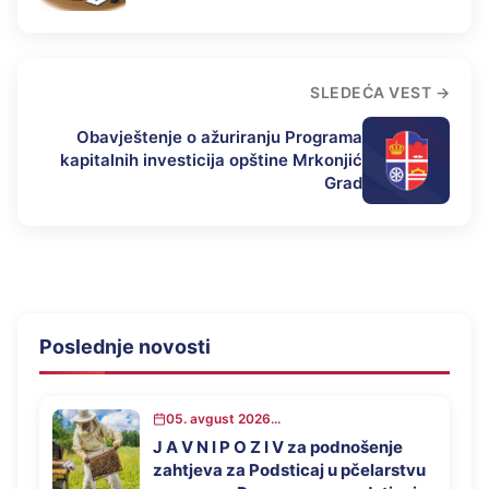
privrednog razvoja opštine Mrkonjić
Grad u 2026.godini
SLEDEĆA VEST
Obavještenje o ažuriranju Programa
kapitalnih investicija opštine Mrkonjić
Grad
Poslednje novosti
05. avgust 2026...
J A V N I P O Z I V za podnošenje
zahtjeva za Podsticaj u pčelarstvu