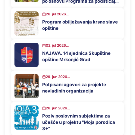
po osnovu Programa za podsticaj
privrednog razvoja opštine
Mrkonjić Grad u 2026. godini
26. jul 2026...
Program obilježavanja krsne slave
opštine
02. jul 2026...
NAJAVA. 14 sjednica Skupštine
opštine Mrkonjić Grad
29. jun 2026...
Potpisani ugovori za projekte
nevladinih organizacija
26. jun 2026...
Poziv poslovnim subjektima za
učešće u projektu ''Moja porodica
3+''