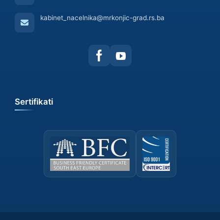
kabinet_nacelnika@mrkonjic-grad.rs.ba
Sertifikati