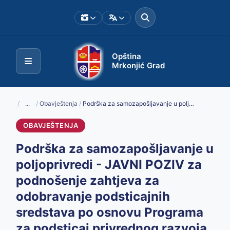
Opština
Mrkonjić Grad
/
...
/
Obavještenja
/
Podrška za samozapošljavanje u poljoprivredi - JAVNI POZIV za podnošenje zahtjeva za odobravanje podsticajnih sredstava po osnovu Programa za podsticaj privrednog razvoja opštine Mrkonjić Grad u 2026. godini
OBAVJEŠTENJA
Podrška za samozapošljavanje u
poljoprivredi - JAVNI POZIV za
podnošenje zahtjeva za
odobravanje podsticajnih
sredstava po osnovu Programa
za podsticaj privrednog razvoja