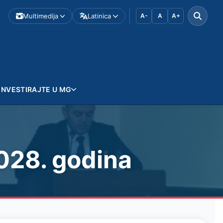
Multimedija
Latinica
A-
A
A+
INVESTIRAJTE U MG
028. godina