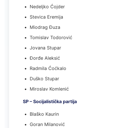
Nedeljko Ćojder
Stevica Eremija
Miodrag Đuza
Tomislav Todorović
Jovana Stupar
Đorđe Aleksić
Radmila Ćoćkalo
Duško Stupar
Miroslav Komlenić
SP – Socijalistička partija
Blaško Kaurin
Goran Milanović