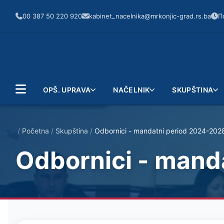
00 387 50 220 920
kabinet_nacelnika@mrkonjic-grad.rs.ba
П
OPŠ. UPRAVA
NAČELNIK
SKUPŠTINA
/
Početna
/
Skupština
/
Odbornici - mandatni period 2024-202
Odbornici - mand