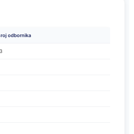
roj odbornika
3
3
2
2
3
2