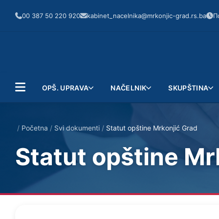
00 387 50 220 920
kabinet_nacelnika@mrkonjic-grad.rs.ba
П
OPŠ. UPRAVA
NAČELNIK
SKUPŠTINA
/
Početna
/
Svi dokumenti
/
Statut opštine Mrkonjić Grad
Statut opštine Mr