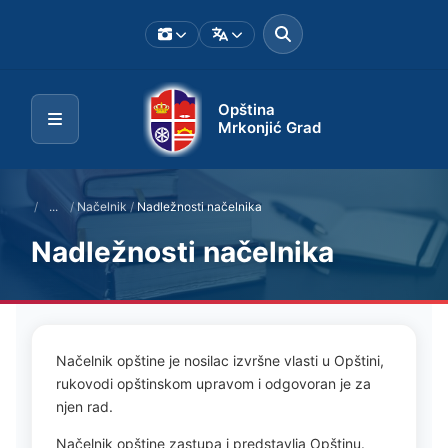
Opština
Mrkonjić Grad
/
...
/
Načelnik
/
Nadležnosti načelnika
Nadležnosti načelnika
Načelnik opštine je nosilac izvršne vlasti u Opštini,
rukovodi opštinskom upravom i odgovoran je za
njen rad.
Načelnik opštine zastupa i predstavlja Opštinu.