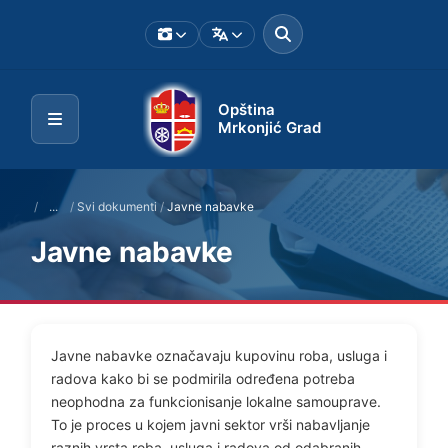
Opština
Mrkonjić Grad
/
...
/
Svi dokumenti
/
Javne nabavke
Javne nabavke
Javne nabavke označavaju kupovinu roba, usluga i
radova kako bi se podmirila određena potreba
neophodna za funkcionisanje lokalne samouprave.
To je proces u kojem javni sektor vrši nabavljanje
raznih vrsta roba, usluga i radova od odabranih