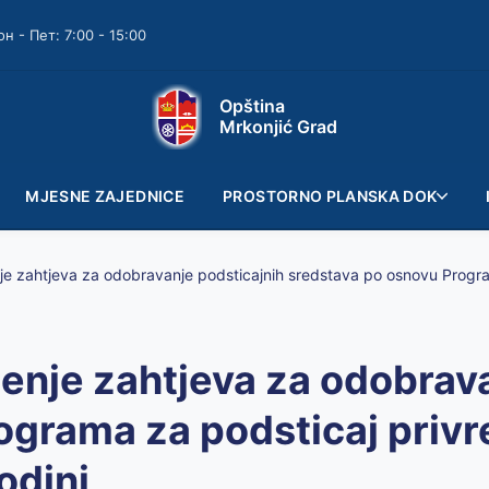
он - Пет: 7:00 - 15:00
Opština
Mrkonjić Grad
MJESNE ZAJEDNICE
PROSTORNO PLANSKA DOK
nje zahtjeva za odobrava
ograma za podsticaj privr
odini