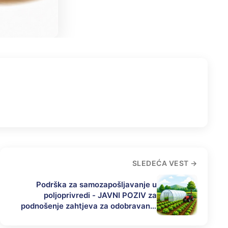
SLEDEĆA VEST
Podrška za samozapošljavanje u
poljoprivredi - JAVNI POZIV za
podnošenje zahtjeva za odobravanje
podsticajnih sredstava po osnovu
Programa za podsticaj privrednog