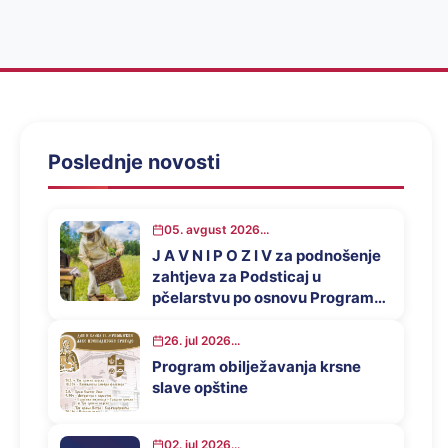
Poslednje novosti
05. avgust 2026...
J A V N I P O Z I V za podnošenje
zahtjeva za Podsticaj u
pčelarstvu po osnovu Programa
za podsticaj privrednog razvoja
opštine Mrkonjić Grad u 2026.
26. jul 2026...
godini
Program obilježavanja krsne
slave opštine
02. jul 2026...