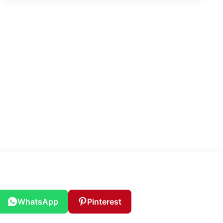
razvoja opštine Mrkonjić Grad u 2026.
godini
WhatsApp
Pinterest