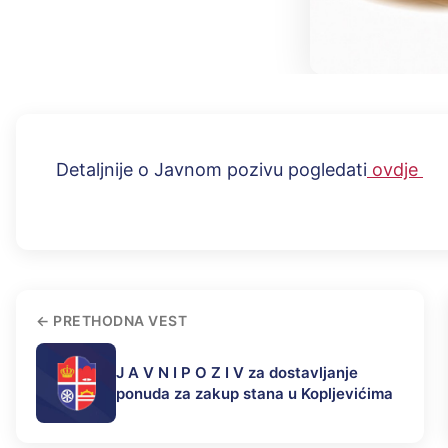
Detaljnije o Javnom pozivu pogledati
ovdje
PRETHODNA VEST
J A V N I P O Z I V za dostavljanje
ponuda za zakup stana u Kopljevićima