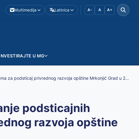
Multimedija
Latinica
A-
A
A+
INVESTIRAJTE U MG
JAVNI POZIV za podnošenje zahtjeva za odobravanje podsticajnih sredstava po osnovu Programa za podsticaj privrednog razvoja opštine Mrkonjić Grad u 2026.godini
nje podsticajnih
ednog razvoja opštine