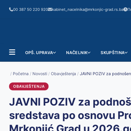
00 387 50 220 920
kabinet_nacelnika@mrkonjic-grad.rs.ba
П
OPŠ. UPRAVA
NAČELNIK
SKUPŠTINA
/
Početna
/
Novosti
/
Obavještenja
/
OBAVJEŠTENJA
JAVNI POZIV za podnoše
sredstava po osnovu Pr
Mrkonjić Grad u 2026.g