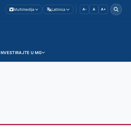
Multimedija
Latinica
A-
A
A+
INVESTIRAJTE U MG