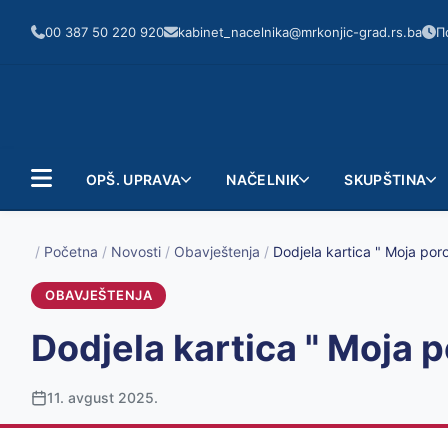
00 387 50 220 920
kabinet_nacelnika@mrkonjic-grad.rs.ba
П
OPŠ. UPRAVA
NAČELNIK
SKUPŠTINA
/
Početna
/
Novosti
/
Obavještenja
/
Dodjela kartica " Moja por
OBAVJEŠTENJA
Dodjela kartica " Moja 
11. avgust 2025.