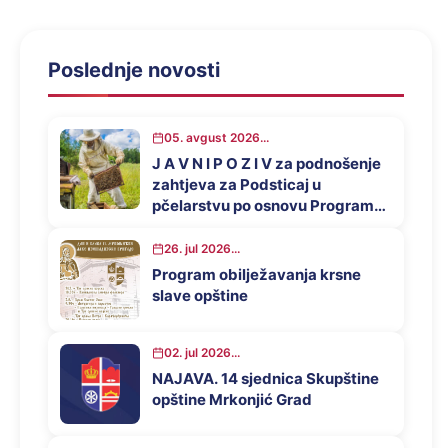
Poslednje novosti
05. avgust 2026...
J A V N I P O Z I V za podnošenje
zahtjeva za Podsticaj u
pčelarstvu po osnovu Programa
za podsticaj privrednog razvoja
opštine Mrkonjić Grad u 2026.
26. jul 2026...
godini
Program obilježavanja krsne
slave opštine
02. jul 2026...
NAJAVA. 14 sjednica Skupštine
opštine Mrkonjić Grad