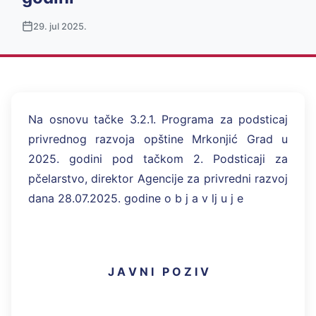
29. jul 2025.
Na osnovu tačke 3.2.1. Programa za podsticaj
privrednog razvoja opštine Mrkonjić Grad u
2025. godini pod tačkom 2. Podsticaji za
pčelarstvo, direktor Agencije za privredni razvoj
dana 28.07.2025. godine o b j a v lj u j e
J A V N I P O Z I V