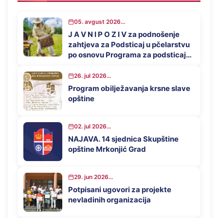
05. avgust 2026...
J A V N I P O Z I V za podnošenje
zahtjeva za Podsticaj u pčelarstvu
po osnovu Programa za podsticaj
privrednog razvoja opštine
Mrkonjić Grad u 2026. godini
26. jul 2026...
Program obilježavanja krsne slave
opštine
02. jul 2026...
NAJAVA. 14 sjednica Skupštine
opštine Mrkonjić Grad
29. jun 2026...
Potpisani ugovori za projekte
nevladinih organizacija