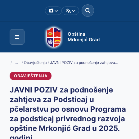
Opština
Mrkonjić Grad
/
...
/
Obavještenja
/
JAVNI POZIV za podnošenje zahtjeva za Podsticaj u pčelarstvu po osnovu Programa za podsticaj privrednog razvoja opštine Mrkonjić Grad u 2025. godini
OBAVJEŠTENJA
JAVNI POZIV za podnošenje
zahtjeva za Podsticaj u
pčelarstvu po osnovu Programa
za podsticaj privrednog razvoja
opštine Mrkonjić Grad u 2025.
godini