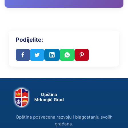
Podijelite:
Opština
Mrkonjić Grad
Opština posvećena razvoju i blagostanju svojih
građana.