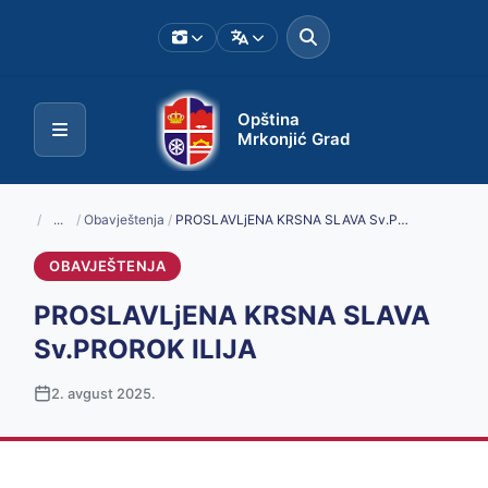
Opština
Mrkonjić Grad
/
...
/
Obavještenja
/
PROSLAVLjENA KRSNA SLAVA Sv.PROROK ILIJA
OBAVJEŠTENJA
PROSLAVLjENA KRSNA SLAVA
Sv.PROROK ILIJA
2. avgust 2025.