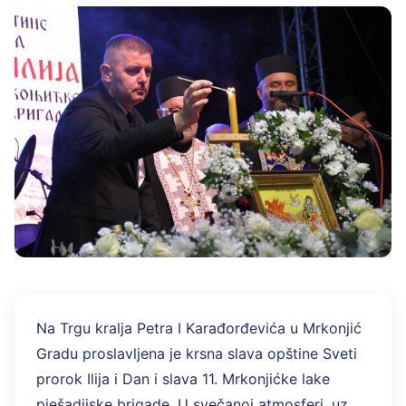
Na Trgu kralja Petra I Karađorđevića u Mrkonjić
Gradu proslavljena je krsna slava opštine Sveti
prorok Ilija i Dan i slava 11. Mrkonjićke lake
pješadijske brigade. U svečanoj atmosferi, uz