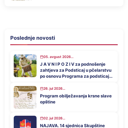
Poslednje novosti
05. avgust 2026...
J A V N I P O Z I V za podnošenje
zahtjeva za Podsticaj u pčelarstvu
po osnovu Programa za podsticaj
privrednog razvoja opštine
Mrkonjić Grad u 2026. godini
26. jul 2026...
Program obilježavanja krsne slave
opštine
02. jul 2026...
NAJAVA. 14 sjednica Skupštine