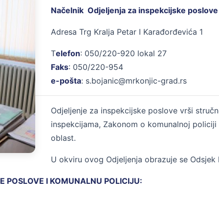
Načelnik Odjeljenja za inspekcijske poslove
Adresa Trg Kralja Petar I Karađorđevića 1
T
elefon
: 050/220-920 lokal 27
Faks
: 050/220-954
e-pošta
: s.bojanic@mrkonjic-grad.rs
Odjeljenje za inspekcijske poslove vrši stru
inspekcijama, Zakonom o komunalnoj policiji
oblast.
U okviru ovog Odjeljenja obrazuje se Odsjek 
E POSLOVE I KOMUNALNU POLICIJU: