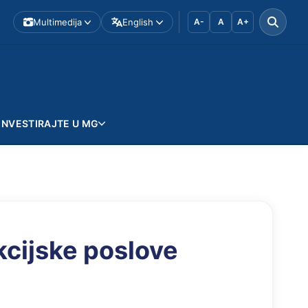
Multimedija
English
A-
A
A+
INVESTIRAJTE U MG
kcijske poslove