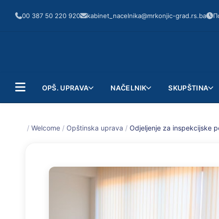
00 387 50 220 920
kabinet_nacelnika@mrkonjic-grad.rs.ba
П
OPŠ. UPRAVA
NAČELNIK
SKUPŠTINA
/
Welcome
/
Opštinska uprava
/
Odjeljenje za inspekcijske 