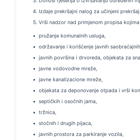
Donosi rješenja o izvršavanju određenih mj
Izdaje prekršajni nalog za učinjeni prekrš
Vrši nadzor nad primjenom propisa kojima 
pružanje komunalnih usluga,
održavanje i korišćenje javnih saobraćajnih
javnih površina i drvoreda, objekata za sn
javne vodovodne mreže,
javne kanalizacione mreže,
objekata za deponovanje otpada i vrši ko
septičkih i osočnih jama,
tržnica,
stočnih i drugih pijaca,
javnih prostora za parkiranje vozila,