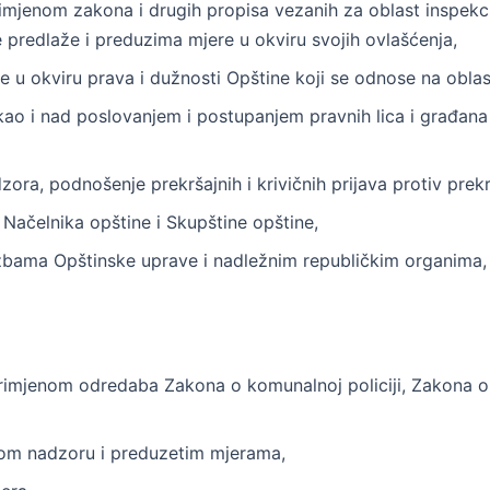
imjenom zakona i drugih propisa ve­zanih za oblast inspekci
e predlaže i preduzima mjere u okviru svojih ovlašćenja,
e u okviru prava i dužnosti Opštine koji se odnose na obla
 kao i nad poslovanjem i postupanjem pravnih lica i građan
ra, podnošenje prekršajnih i krivičnih prijava protiv prekrš
e Načelnika opštine i Skupštine opštine,
užbama Opštinske uprave i nadležnim republičkim organima, 
primjenom odredaba Zakona o komunalnoj policiji, Zakona 
kom nadzoru i preduzetim mjerama,