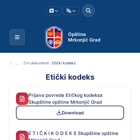
Opština
Mrkonjić Grad
/
...
/
Svi dokumenti
/
Etički kodeks
Etički kodeks
Prijava povrede Etičkog kodeksa
Skupštine opštine Mrkonjić Grad
Download
E T I Č K I K O D E K S Skupštine opštine