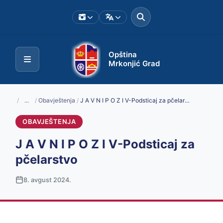
Opština
Mrkonjić Grad
/
...
/
Obavještenja
/
J A V N I P O Z I V-Podsticaj za pčelarstvo
OBAVJEŠTENJA
J A V N I P O Z I V-Podsticaj za
pčelarstvo
8. avgust 2024.