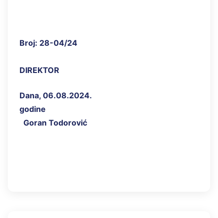
Broj:
2
8
-
04
/
2
4
v
DIREKTOR
Dana,
0
6
.0
8
.202
4
.
godine
Goran Todorović