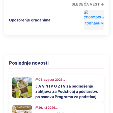
SLEDEĆA VEST
Upozorenje građanima
Poslednje novosti
05. avgust 2026...
J A V N I P O Z I V za podnošenje
zahtjeva za Podsticaj u pčelarstvu
po osnovu Programa za podsticaj
privrednog razvoja opštine
Mrkonjić Grad u 2026. godini
26. jul 2026...