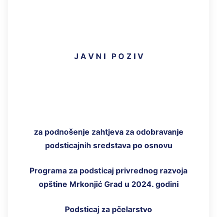
J A V N I P O Z I V
za podnošenje zahtjeva za odobravanje
podsticajnih sredstava po osnovu
Programa za podsticaj privrednog razvoja
opštine Mrkonjić Grad u 20
2
4
. godini
Podsticaj za pčelarstvo