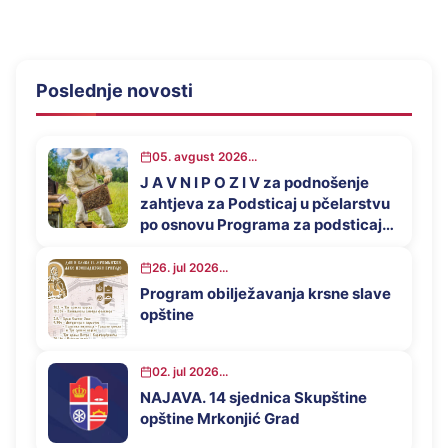
Poslednje novosti
05. avgust 2026...
J A V N I P O Z I V za podnošenje
zahtjeva za Podsticaj u pčelarstvu
po osnovu Programa za podsticaj
privrednog razvoja opštine
Mrkonjić Grad u 2026. godini
26. jul 2026...
Program obilježavanja krsne slave
opštine
02. jul 2026...
NAJAVA. 14 sjednica Skupštine
opštine Mrkonjić Grad