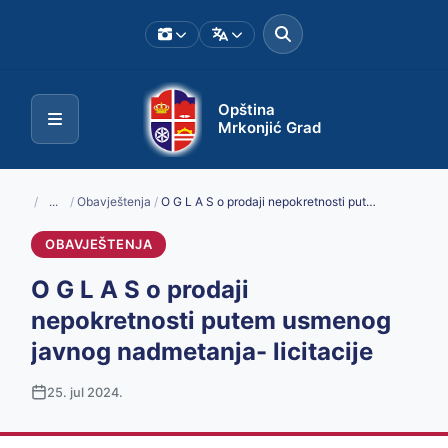
Opština
Mrkonjić Grad
/
...
/
Obavještenja
/
O G L A S o prodaji nepokretnosti putem usmenog javnog nadmetanja- licitacije
OBAVJEŠTENJA
O G L A S o prodaji
nepokretnosti putem usmenog
javnog nadmetanja- licitacije
25. jul 2024.