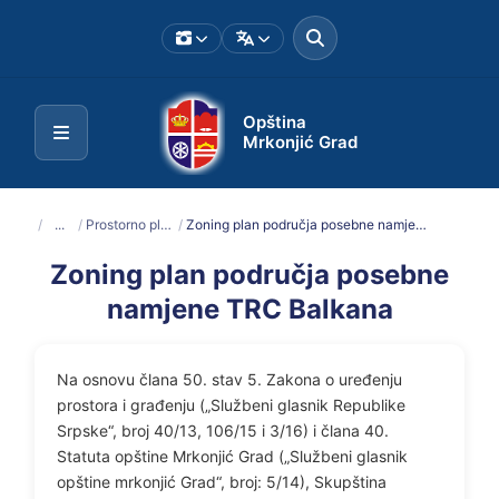
Opština
Mrkonjić Grad
/
...
/
Prostorno planska dokumentacija
/
Zoning plan područja posebne namjene TRC Balkana
Zoning plan područja posebne
namjene TRC Balkana
Na osnovu člana 50. stav 5. Zakona o uređenju
prostora i građenju („Službeni glasnik Republike
Srpske“, broj 40/13, 106/15 i 3/16) i člana 40.
Statuta opštine Mrkonjić Grad („Službeni glasnik
opštine mrkonjić Grad“, broj: 5/14), Skupština