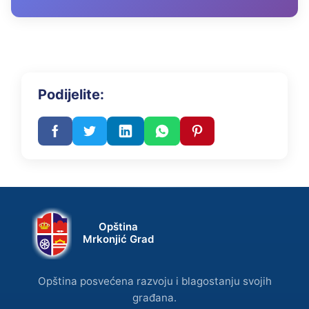
Podijelite:
Opština
Mrkonjić Grad
Opština posvećena razvoju i blagostanju svojih
građana.