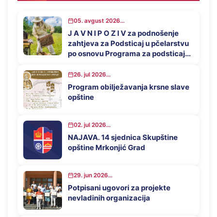
05. avgust 2026...
J A V N I P O Z I V za podnošenje
zahtjeva za Podsticaj u pčelarstvu
po osnovu Programa za podsticaj
privrednog razvoja opštine
Mrkonjić Grad u 2026. godini
26. jul 2026...
Program obilježavanja krsne slave
opštine
02. jul 2026...
NAJAVA. 14 sjednica Skupštine
opštine Mrkonjić Grad
29. jun 2026...
Potpisani ugovori za projekte
nevladinih organizacija