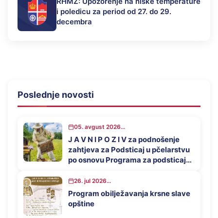
RHMZ: Upozorenje na niske temperature
i poledicu za period od 27. do 29.
decembra
Poslednje novosti
05. avgust 2026...
J A V N I P O Z I V za podnošenje
zahtjeva za Podsticaj u pčelarstvu
po osnovu Programa za podsticaj
privrednog razvoja opštine
Mrkonjić Grad u 2026. godini
26. jul 2026...
Program obilježavanja krsne slave
opštine