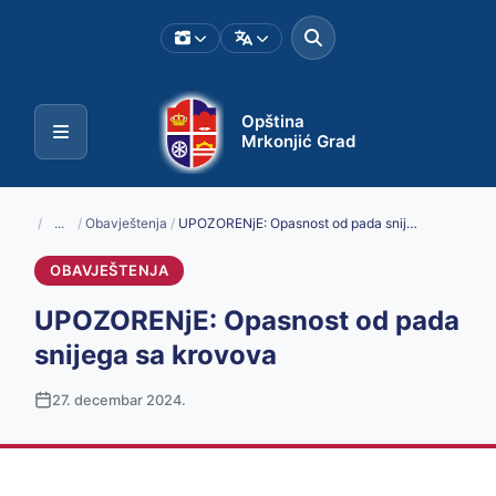
Opština
Mrkonjić Grad
/
...
/
Obavještenja
/
UPOZORENjE: Opasnost od pada snijega sa krovova
OBAVJEŠTENJA
UPOZORENjE: Opasnost od pada
snijega sa krovova
27. decembar 2024.