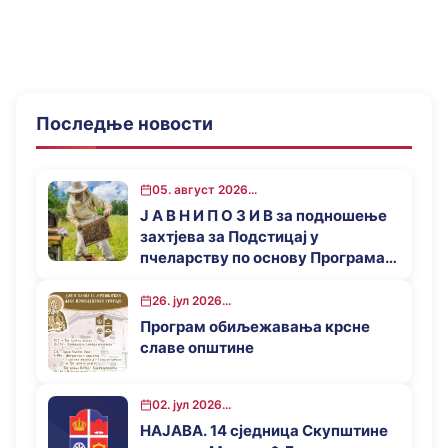
Последње новости
05. август 2026...
Ј А В Н И П О З И В за подношење
захтјева за Подстицај у
пчеларству по основу Програма
за подстицај привредног развоја
општине Мркоњић Град у 2026.
26. јул 2026...
години
Програм обиљежавања крсне
славе општине
02. јул 2026...
НАЈАВА. 14 сједница Скупштине