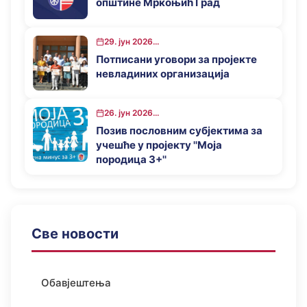
општине Мркоњић Град
29. јун 2026...
Потписани уговори за пројекте
невладиних организација
26. јун 2026...
Позив пословним субјектима за
учешће у пројекту ''Моја
породица 3+''
Све новости
Обавјештења