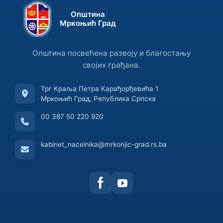
Општина
Мркоњић Град
Општина посвећена развоју и благостању
својих грађана.
Трг Краља Петра Карађорђевића 1
Мркоњић Град, Република Српска
00 387 50 220 920
kabinet_nacelnika@mrkonjic-grad.rs.ba