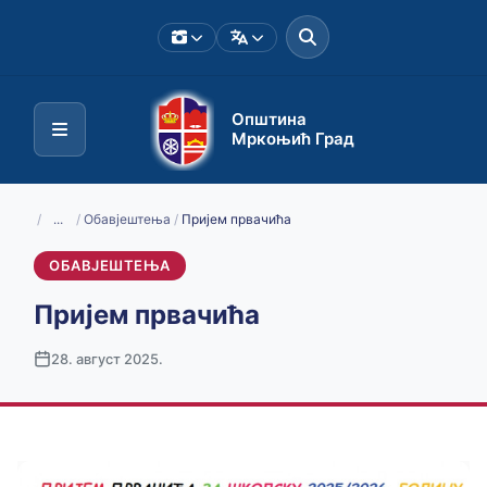
Општина
Мркоњић Град
/
...
/
Обавјештења
/
Пријем првачића
ОБАВЈЕШТЕЊА
Пријем првачића
28. август 2025.