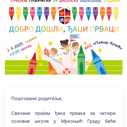
Поштовани родитељи,
Свечани пријем ђака првака за четири
основне школе у Мркоњић Граду биће