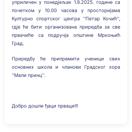
уприличен у понедјељак 1.9.2025. године са
почетком у 10.00 часова у просторијама
Културно спортског центра ''Петар Кочић'',
гдје ће бити организована приредба за све
првачиће са подручја општине Мркоњић
Град.
Приредбу ће припремити ученици свих
основних школа и чланови Градског хора
''Мали принц''.
Добро дошли ђаци прваци!!!