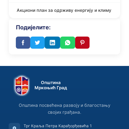
Акциони план за одрживу енергију и климу
Подијелите:
Општина
Мркоњић Град
Општина посвећена развоју и благостању
својих грађана.
Трг Краља Петра Карађорђевића 1