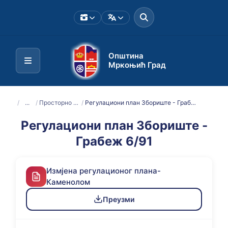
Општина
Мркоњић Град
/
...
/
Просторно планска документација
/
Регулациони план Збориште - Грабеж 6/91
Регулациони план Збориште -
Грабеж 6/91
Измјена регулационог плана-
Каменолом
Преузми