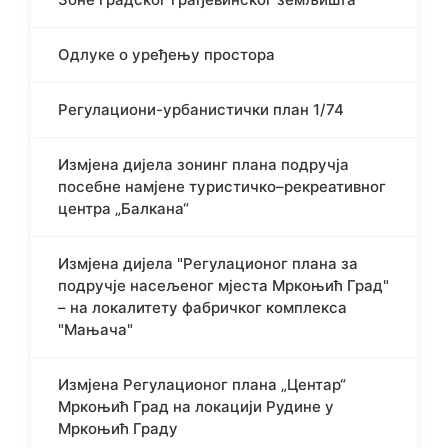
Одлуке о уређењу простора
Регулациони-урбанистички план 1/74
Измјена дијела зонинг плана подручја
посебне намјене туристичко–рекреативног
центра „Балкана“
Измјена дијела "Регулационог плана за
подручје насељеног мјеста Мркоњић Град"
– на локалитету фабричког комплекса
"Мањача"
Измјена Регулационог плана „Центар“
Мркоњић Град на локацији Рудине у
Мркоњић Граду