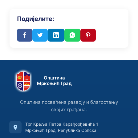
Подијелите:
Општина
Мркоњић Град
Општина посвећена развоју и благостању
својих грађана.
Трг Краља Петра Карађорђевића 1
Мркоњић Град, Република Српска