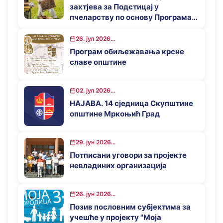
захтјева за Подстицај у
пчеларству по основу Програма
за подстицај привредног развоја
општине Мркоњић Град у 2026.
26. јул 2026...
години
Програм обиљежавања крсне
славе општине
02. јул 2026...
НАЈАВА. 14 сједница Скупштине
општине Мркоњић Град
29. јун 2026...
Потписани уговори за пројекте
невладиних организација
26. јун 2026...
Позив пословним субјектима за
учешће у пројекту ''Моја