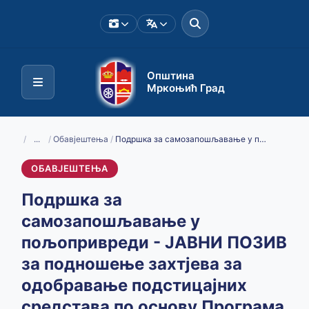
Општина
Мркоњић Град
/
...
/
Обавјештења
/
Подршка за самозапошљавање у пољопривреди - ЈАВНИ ПОЗИВ за подношење захтјева за одобравање подстицајних средстава по основу Програма за подстицај привредног развоја општине Мркоњић Град у 2026. години
ОБАВЈЕШТЕЊА
Подршка за
самозапошљавање у
пољопривреди - ЈАВНИ ПОЗИВ
за подношење захтјева за
одобравање подстицајних
средстава по основу Програма