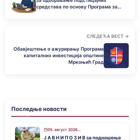
за одобравање подстицајних
средстава по основу Програма за
подстицај привредног развоја
општине Мркоњић Град у 2026.години
СЛЕДЕЋА ВЕСТ
Обавјештење о ажурирању Програма
капиталних инвестиција општине
Мркоњић Град
Последње новости
05. август 2026...
Ј А В Н И П О З И В за подношење