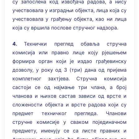
су запослена код извођача радова, а нису
учествовала у изградњи објекта, лица која су
учествовала у грађењу објекта, као ни лица
која су вршила послове стручног надзора.
4.
Технички преглед обавља стручна
комисија или правно лице коју рјешењем
формира орган који је издао грађевинску
дозволу, у року од 3 (три) дана од пријема
комплетног захтјева. Стручна комисија
састоји се од најмање три члана, а број
чланова и њихов састав зависи од врсте и
сложености објекта и врсте радова који су
предмет техничког прегледа. Чланови
стручне комисије у сваком појединачном
предмету, именују се са листе правних и