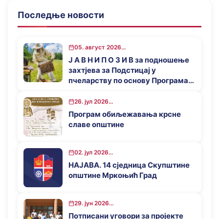
Последње новости
05. август 2026...
Ј А В Н И П О З И В за подношење
захтјева за Подстицај у
пчеларству по основу Програма
за подстицај привредног развоја
општине Мркоњић Град у 2026.
26. јул 2026...
години
Програм обиљежавања крсне
славе општине
02. јул 2026...
НАЈАВА. 14 сједница Скупштине
општине Мркоњић Град
29. јун 2026...
Потписани уговори за пројекте