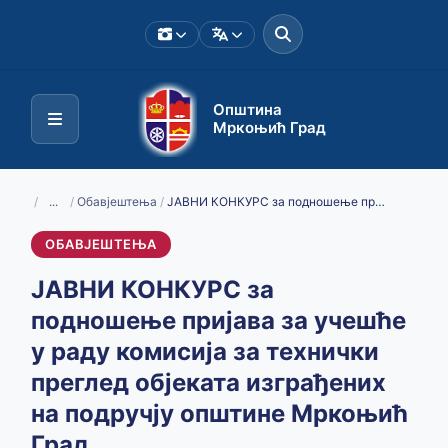
Општина
Мркоњић Град
/
...
/
Обавјештења
/
ЈАВНИ КОНКУРС за подношење пријава за учешће у раду комисија за технички преглед објеката изграђених на подручју општине Мркоњић Град
ОБАВЈЕШТЕЊА
ЈАВНИ КОНКУРС за
подношење пријава за учешће
у раду комисија за технички
преглед објеката изграђених
на подручју општине Мркоњић
Град