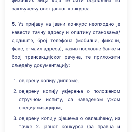
физичких лица која ће бити објављена по
закључењу овог јавног конкурса.
5
. Уз пријаву на јавни конкурс неопходно је
навести тачну адресу и општину становања/
сједиште, број телефона (мобилни, фиксни,
факс, e-маил адреса), назив пословне банке и
број трансакцијског рачуна, те приложити
сљедећу документацију:
овјерену копију дипломе,
овјерену копију увјерења о положеном
стручном испиту, са наведеном ужом
специјализацијом,
овјерену копију рјешења о овлашћењу, из
тачке 2. jавног конкурса (за правна и