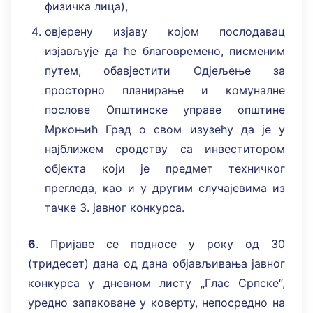
физичка лица),
овјерену изјаву којом послодавац
изјављује да ће благовремено, писменим
путем, обавјестити Одјељење за
просторно планирање и комуналне
послове Општинске управе општине
Мркоњић Град о свом изузећу да је у
најближем сродству са инвеститором
објекта који је предмет техничког
прегледа, као и у другим случајевима из
тачке 3. јавног конкурса.
6
. Пријаве се подносе у року од 30
(тридесет) дана од дана објављивања јавног
конкурса у дневном листу „Глас Српске“,
уредно запаковане у коверту, непосредно на