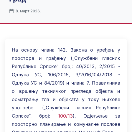
18. март 2026.
На основу члана 142. Закона о уређењ у
простора и грађењу („Службени гласник
Републике Српске" број: 40/2013, 2/2015 -
Одлука УС, 106/2015, 3/2016,104/2018 -
Одлука УС и 84/2019) и члана 7. Правилника
о вршењу техничког прегледа објекта и
осматрању тла и објеката у току њихове
употребе („Службени гласник Републике
Српске“, број:
100/13
), Одјељење за
просторно планирање и комуналне послове