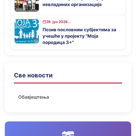
невладиних организација
26. јун 2026...
Позив пословним субјектима за
учешће у пројекту ''Моја
породица 3+''
Све новости
Обавјештења