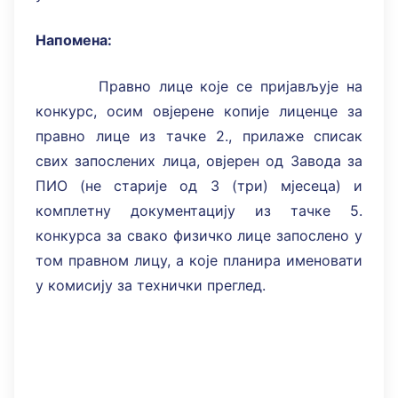
Напомена:
Правно лице које се пријављује на
конкурс, осим овјерене копије лиценце за
правно лице из тачке 2., прилаже списак
свих запослених лица, овјерен од Завода за
ПИО (не старије од 3 (три) мјесеца) и
комплетну документацију из тачке 5.
конкурса за свако физичко лице запослено у
том правном лицу, а које планира именовати
у комисију за технички преглед.