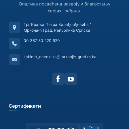
Општина посвећена развоју и благостању
својих грађана.
Трг Краља Петра Карађорђевића 1
Мркоњић Град, Република Српска
00 387 50 220 920
kabinet_nacelnika@mrkonjic-grad.rs.ba
Сертификати