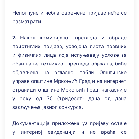
Непотпуне и неблаговремене пријаве неће се
разматрати.
7.
Након комисијског прегледа и обраде
пристиглих пријава, усвојена листа правних
и физичких лица која испуњавају услове за
обављање техничког прегледа објеката, биће
објављена на огласној табли Општинске
управе општине Мркоњић Град и на интернет
страници општине Мркоњић Град, најкасније
у року од 30 (тридесет) дана од дана
закључења јавног конкурса.
Документација приложена уз пријаву остаје
у интерној евиденцији и не враћа се