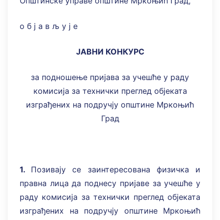
Општинске управе општине Мркоњић Град,
о б ј а в љ у ј е
ЈАВНИ КОНКУРС
за подношење пријава за учешће у раду
комисија за технички преглед објеката
изграђених на подручју општине Мркоњић
Град
1.
Позивају се заинтересована физичка и
правна лица да поднесу пријаве за учешће у
раду комисија за технички преглед објеката
изграђених на подручју општине Мркоњић