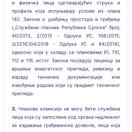
и физичка лица одговарајућих струка и
профила која испуњавају услове из члана
142. Закона о уређењу простора и грађењу
(„Службени гласник Републике Српске" број:
40/2013, 2/2015 - Одлука УС, 106/2015,
3/2016,104/2018 - Одлука УС и 84/2019),
односно која у складу са члановима 91, 110,
112 и 116. истог Закона посједују лиценцу за
вршење енергетског прегледа, ревизију и
израду техничке документације или
извођење радова који су предмет техничког
прегледа.
3.
Чланови комисије не могу бити службена
лица која су запослена код органа надлежног
за издавање грађевинске дозволе, лица која