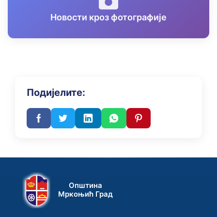
Новости кроз фотографије
Подијелите:
Општина
Мркоњић Град