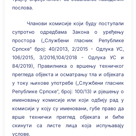
послова.
Чланови комисије који буду поступали
супротно одредбама Закона о уређењу
простора („Службени гласник Републике
Српске" број: 40/2013, 2/2015 - Одлука УС,
106/2015, 3/2016,104/2018 - Одлука УС и
84/2019), Правилника о вршењу техничког
прегледа објекта и осматрању тла и објеката
у току њихове употребе („Службени гласник
Републике Српске“, број: 100/13) и рјешењу о
именовању комисије или који одбију рад у
комисији у коју су именовани, губе право да
врше технички преглед објеката и биће
скинути са листе лица која испуњавају
услове.