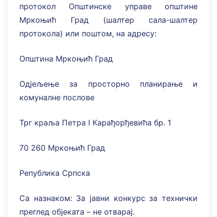
протокол Општинске управе општине
Мркоњић Град (шалтер сала-шалтер
протокола) или поштом, на адресу:
Општина Мркоњић Град
Одјељење за просторно планирање и
комуналне послове
Трг краља Петра I Карађорђевића бр. 1
70 260 Мркоњић Град
Република Српска
Са назнаком: За јавни конкурс за технички
преглед објеката – не отварај.