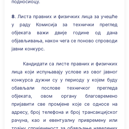
подносиоцу.
8
. Листа правних и физичких лица за учешће
у раду Комисија за технички преглед
објеката важи двије године од дана
објављивања, након чега се поново спроводи
јавни конкурс.
Кандидати са листе правних и физичких
лица који испуњавају услове из овог јавног
конкурса дужни су у периоду у којем буду
обављали послове техничког прегледа
објеката, овом органу благовремено
пријавити све промјене које се односе на
адресу, број телефона и број трансакцијског
рачуна, као и евентуалну привремену или
трајну спријеченост за обављање наведених