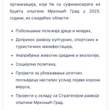
организација, који ће се суфинансирати из
буџета општине Мркоњић Град у 2025.
години, из сљедећих области:
Побољшање положаја дјеце и младих,
Допринос развоју културних, спортских и
туристичких манифестација,
Унапређење животне средине и екологије,
Социјална политика,
Пројекти за ублажавање штетних
посљедица насталих усљед појаве корона
вируса,
Пројекти у складу са Стратегијом развоја
општине Мркоњић Град.