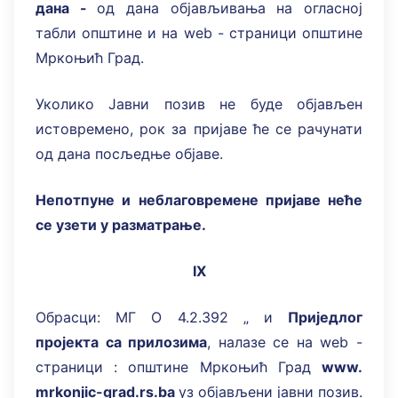
дана -
од дана објављивања на огласној
табли општине и на web - страници општине
Мркоњић Град.
Уколико Јавни позив не буде објављен
истовремено, рок за пријаве ће се рачунати
од дана посљедње објаве.
Непотпуне и неблаговремене пријаве неће
се узети у разматрање
.
IX
Обрасци: МГ О 4.2.392 „ и
Приједлог
пројекта са прилозима
, налазе се на web -
страници : општине Мркоњић Град
www.
mrkonjic-grad.rs.ba
уз објављени јавни позив.