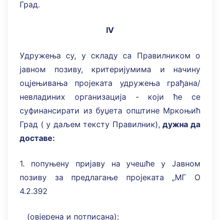
Град.
IV
Удружења су, у складу са Правилником о
јавном позиву, критеријумима и начину
оцјењивања пројеката удружења грађана/
невладиних организација - који ће се
суфинансирати из буџета општине Мркоњић
Град ( у даљем тексту Правилник),
дужна да
доставе:
1. попуњену пријаву на учешће у Јавном
позиву за предлагање пројеката „МГ О
4.2.392
(овјерена и потписана);