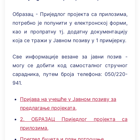
Образац - Приједлог пројекта са прилозима,
потребно је попунити у електронској форми,
као и пропратну тј. додатну документацију
која се тражи у Јавном позиву у 1 примјерку.
Све информације везане за јавни позив -
могу се добити код самосталног стручног
сарадника, путем броја телефона: 050/220-
941.
Пријава на учешће у Јавном позиву за
предлагање пројеката,
2. ОБРАЗАЦ Приједлог пројекта са
прилозима,
Преглед буџета и план потрошње,