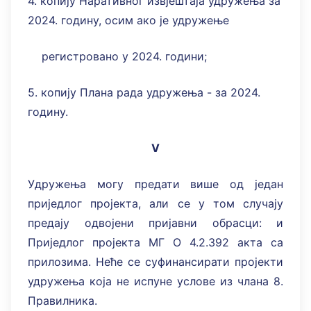
4. копију Наративног извјештаја удружења за
2024. годину, осим ако је удружење
регистровано у 2024. години;
5. копију Плана рада удружења - за 2024.
годину.
V
Удружења могу предати више од један
приједлог пројекта, али се у том случају
предају одвојени пријавни обрасци: и
Приједлог пројекта МГ О 4.2.392 акта са
прилозима. Нeће се суфинансирати пројекти
удружења која не испуне услове из члана 8.
Правилника.