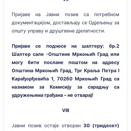
Пријаве на Јавни позив са потребном
документацијом, достављају се Одјељењу за
општу управу и друштвене дјелатности.
Пријаве се подносе на шалтеру: бр.2
Шaлтер сале -Општине Мркоњић Град или
могу бити послане поштом на адресу
Општина Мркоњић Град, Трг Краља Петра I
Карађорђевића 1, 70260 Мркоњић Град са
назнаком за Комисију за сарадњу са
удружењима грађана – не отварај!
VIII
Јавни позив остаје отворен
30 (тридесет)