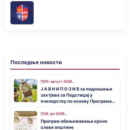
Последње новости
05. август 2026...
Ј А В Н И П О З И В за подношење
захтјева за Подстицај у
пчеларству по основу Програма
за подстицај привредног развоја
општине Мркоњић Град у 2026.
26. јул 2026...
години
Програм обиљежавања крсне
славе општине