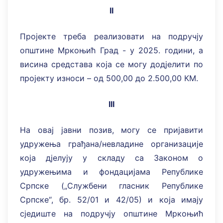
II
Пројекте треба реализовати на подручју
општине Мркоњић Град - у 2025. години, а
висина средстава која се могу додјелити по
пројекту износи – од 500,00 до 2.500,00 КМ.
III
На овај јавни позив, могу се пријавити
удружења грађана/невладине организације
која дјелују у складу са Законом о
удружењима и фондацијама Републике
Српске („Службени гласник Републике
Српске“, бр. 52/01 и 42/05) и која имају
сједиште на подручју општине Мркоњић