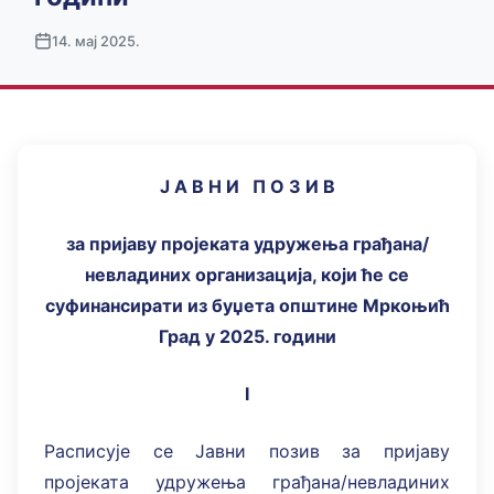
14. мај 2025.
Ј А В Н И
П О З И В
за пријаву пројеката удружења грађана/
невладиних организација, који ће се
суфинансирати из буџета општине Мркоњић
Град у 20
25
.
г
одини
I
Расписује се Јавни позив за пријаву
пројеката удружења грађана/невладиних