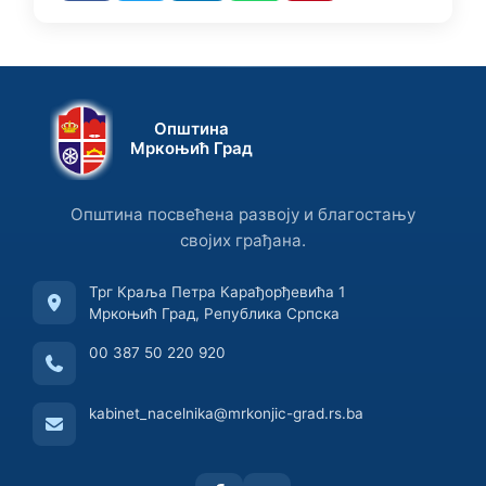
Општина
Мркоњић Град
Општина посвећена развоју и благостању
својих грађана.
Трг Краља Петра Карађорђевића 1
Мркоњић Град, Република Српска
00 387 50 220 920
kabinet_nacelnika@mrkonjic-grad.rs.ba