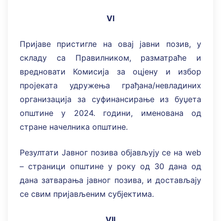
VI
Пријаве пристигле на овај јавни позив, у
складу са Правилником, разматраће и
вредновати Комисија за оцјену и избор
пројеката удружења грађана/невладиних
организација за суфинансирање из буџета
општине у 2024. години, именована од
стране начелника општине.
Резултати Јавног позива објављују се на web
– страници општине у року од 30 дана од
дана затварања јавног позива, и достављају
се свим пријављеним субјектима.
VII