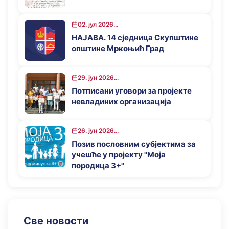
02. јул 2026...
НАЈАВА. 14 сједница Скупштине
општине Мркоњић Град
29. јун 2026...
Потписани уговори за пројекте
невладиних организација
26. јун 2026...
Позив пословним субјектима за
учешће у пројекту ''Моја
породица 3+''
Све новости