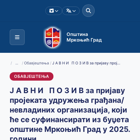
Општина
Мркоњић Град
/
...
/
Обавјештења
/
Ј А В Н И П О З И В за пријаву пројеката удружења грађана/невладиних организација, који ће се суфинансирати из буџета општине Мркоњић Град у 2025. години
ОБАВЈЕШТЕЊА
Ј А В Н И П О З И В за пријаву
пројеката удружења грађана/
невладиних организација, који
ће се суфинансирати из буџета
општине Мркоњић Град у 2025.
години