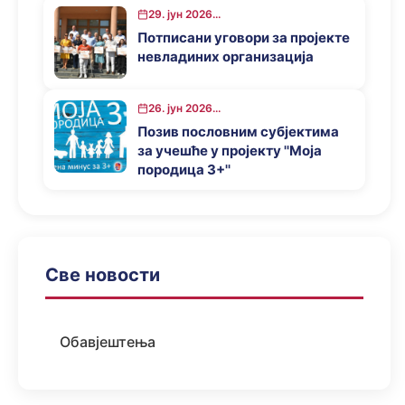
29. јун 2026...
Потписани уговори за пројекте
невладиних организација
26. јун 2026...
Позив пословним субјектима
за учешће у пројекту ''Моја
породица 3+''
Све новости
Обавјештења