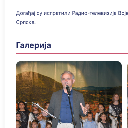
Догађај су испратили Радио-телевизија Вој
Српске.
Галерија