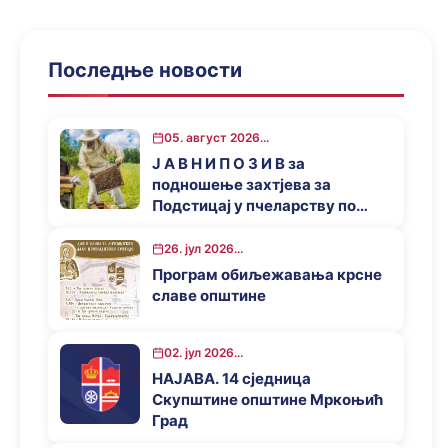
Последње новости
05. август 2026...
Ј А В Н И П О З И В за
подношење захтјева за
Подстицај у пчеларству по
основу Програма за подстицај
привредног развоја општине
26. јул 2026...
Мркоњић Град у 2026. години
Програм обиљежавања крсне
славе општине
02. јул 2026...
НАЈАВА. 14 сједница
Скупштине општине Мркоњић
Град