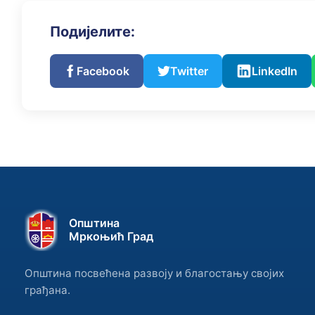
Подијелите:
Facebook
Twitter
LinkedIn
Општина
Мркоњић Град
Општина посвећена развоју и благостању својих
грађана.