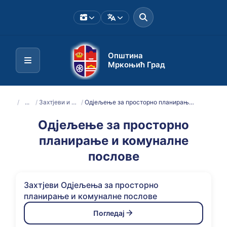
Општина
Мркоњић Град
/
...
/
Захтјеви и обрасци
/
Одјељење за просторно планирање и комуналне послове
Одјељење за просторно
планирање и комуналне
послове
Захтјеви Одјељења за просторно
планирање и комуналне послове
Погледај