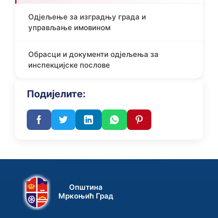
Одјељење за изградњу града и
управљање имовином
Обрасци и документи oдјељењa за
инспекцијске послове
Подијелите:
Општина
Мркоњић Град