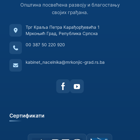
Општина посвећена развоју и благостању
својих грађана.
Трг Краља Петра Карађорђевића 1
Мркоњић Град, Република Српска
00 387 50 220 920
kabinet_nacelnika@mrkonjic-grad.rs.ba
Сертификати