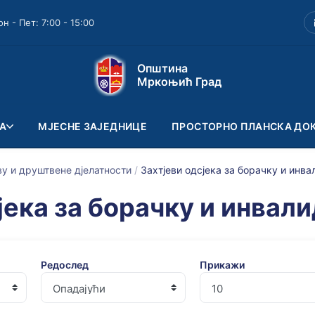
он - Пет: 7:00 - 15:00
Општина
Мркоњић Град
А
МЈЕСНЕ ЗАЈЕДНИЦЕ
ПРОСТОРНО ПЛАНСКА ДО
у и друштвене дјелатности
/
Захтјеви одсјека за борачку и инва
јека за борачку и инвал
Редослед
Прикажи