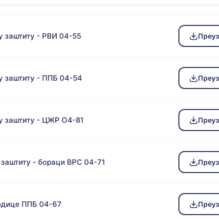
 заштиту - РВИ 04-55
Преу
у заштиту - ППБ 04-54
Преу
у заштиту - ЦЖР О4-81
Преу
заштиту - бораци ВРС 04-71
Преу
одице ППБ 04-67
Преу