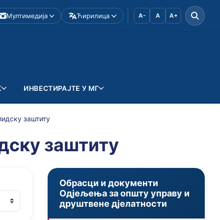
Мултимедија
Ћирилица
A-
A
A+
К
ИНВЕСТИРАЈТЕ У МГ
лидску заштиту
идску заштиту
Обрасци и документи
Одјељења за општу управу и
друштвене дјелатности