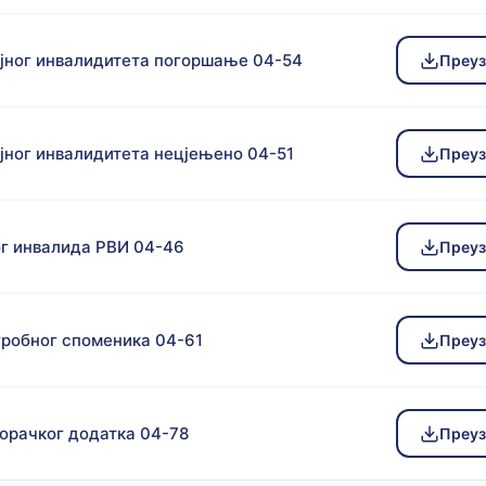
ног инвалидитета погоршање 04-54
Преу
ног инвалидитета нецјењено 04-51
Преу
ог инвалида РВИ 04-46
Преу
гробног споменика 04-61
Преу
борачког додатка 04-78
Преу