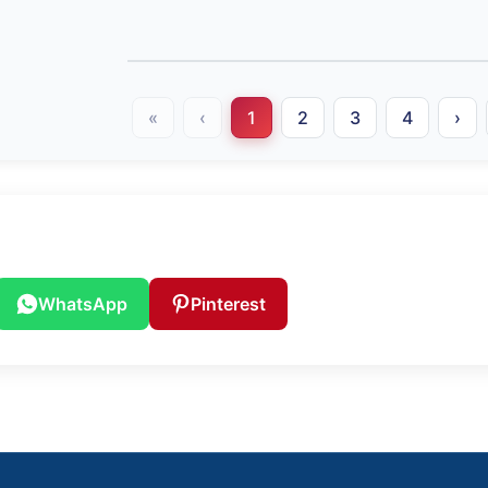
«
‹
1
2
3
4
›
WhatsApp
Pinterest