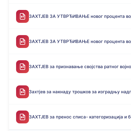
ЗАХТЈЕВ ЗА УТВРЂИВАЊЕ новог процента вој
ЗАХТЈЕВ ЗА УТВРЂИВАЊЕ новог процента вој
ЗАХТЈЕВ за признавање својства ратног војн
Захтјев за накнаду трошков за изградњу над
ЗАХТЈЕВ за пренос списа- категоризација и 