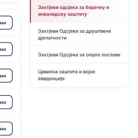
Захтјеви одсјека за борачку и
инвалидску заштиту
зми
Захтјеви Одсјека за друштвене
дјелатности
зми
Захтјеви Одсјека за опште послове
Цивилна заштита и војне
зми
евиденције
зми
зми