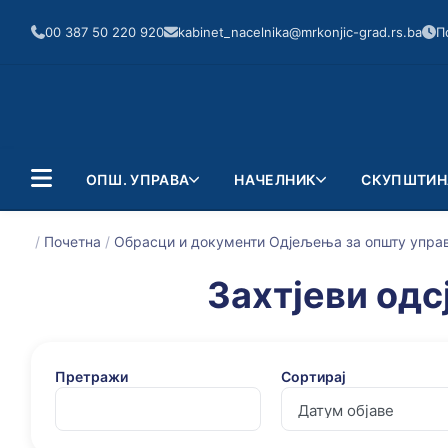
00 387 50 220 920
kabinet_nacelnika@mrkonjic-grad.rs.ba
П
ОПШ. УПРАВА
НАЧЕЛНИК
СКУПШТИН
/
Почетна
/
Обрасци и документи Одјељења за општу управ
Захтјеви одс
Претражи
Сортирај