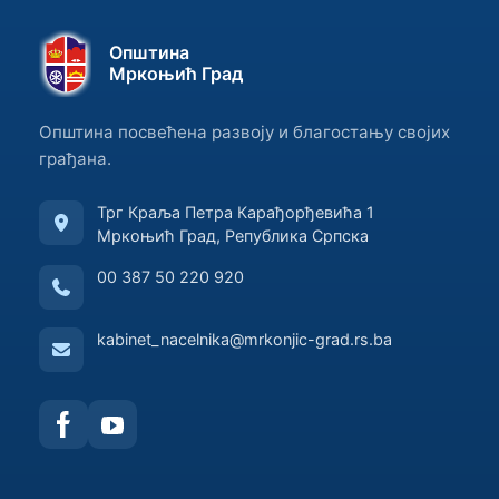
Општина
Мркоњић Град
Општина посвећена развоју и благостању својих
грађана.
Трг Краља Петра Карађорђевића 1
Мркоњић Град, Република Српска
00 387 50 220 920
kabinet_nacelnika@mrkonjic-grad.rs.ba