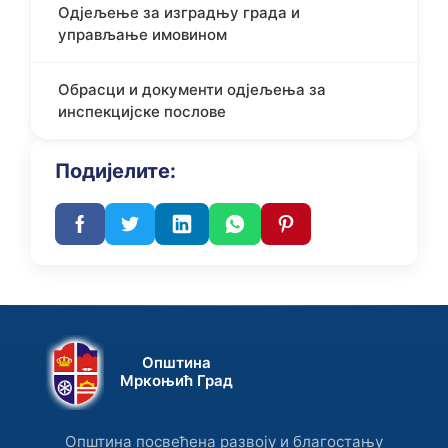
Одјељење за изградњу града и
управљање имовином
Обрасци и документи oдјељењa за
инспекцијске послове
Подијелите:
Општина
Мркоњић Град
Општина посвећена развоју и благостању