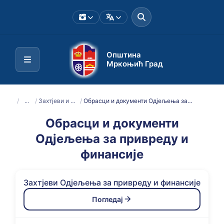
Општина
Мркоњић Град
/
...
/
Захтјеви и обрасци
/
Обрасци и документи Одјељењa за привреду и финансије
Обрасци и документи
Одјељењa за привреду и
финансије
Захтјеви Одјељењa за привреду и финансије
Погледај