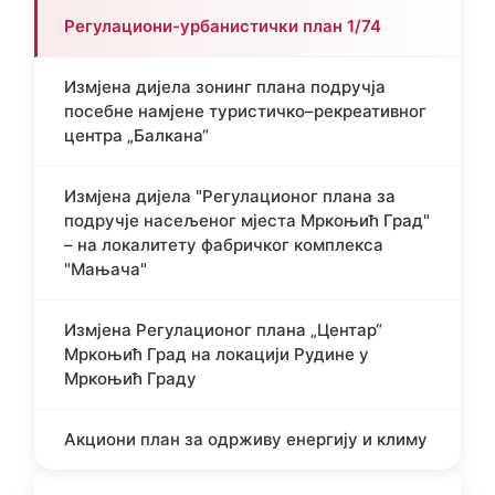
Регулациони-урбанистички план 1/74
Измјена дијела зонинг плана подручја
посебне намјене туристичко–рекреативног
центра „Балкана“
Измјена дијела "Регулационог плана за
подручје насељеног мјеста Мркоњић Град"
– на локалитету фабричког комплекса
"Мањача"
Измјена Регулационог плана „Центар“
Мркоњић Град на локацији Рудине у
Мркоњић Граду
Акциони план за одрживу енергију и климу