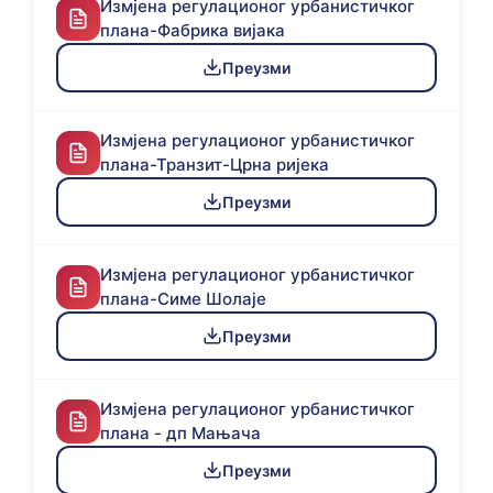
Измјена регулационог урбанистичког
плана-Фабрика вијака
Преузми
Измјена регулационог урбанистичког
плана-Транзит-Црна ријека
Преузми
Измјена регулационог урбанистичког
плана-Симе Шолаје
Преузми
Измјена регулационог урбанистичког
плана - дп Мањача
Преузми