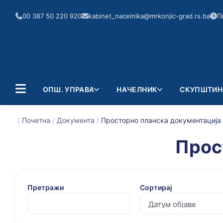
00 387 50 220 920
kabinet_nacelnika@mrkonjic-grad.rs.ba
П
ОПШ. УПРАВА
НАЧЕЛНИК
СКУПШТИН
/
Почетна
/
Документа
/
Просторно планска документација
Прос
Претражи
Сортирај