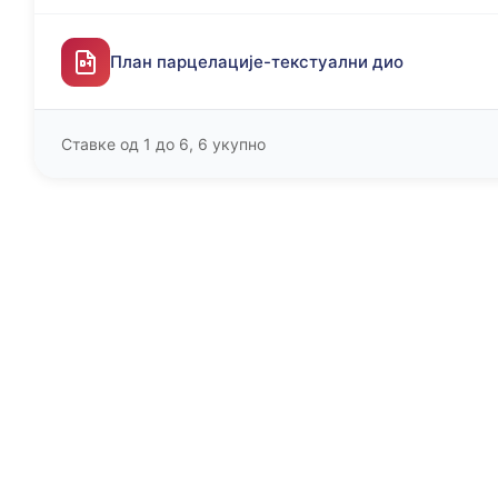
План парцелације-текстуални дио
Ставке од 1 до 6, 6 укупно