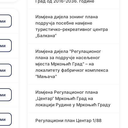
Град од 2016-2036. године
Измјена дијела зонинг плана
зми
подручја посебне намјене
туристичко–рекреативног центра
„Балкана“
зми
Измјена дијела "Регулационог
плана за подручје насељеног
мјеста Мркоњић Град" – на
локалитету фабричког комплекса
зми
"Мањача"
Измјена Регулационог плана
зми
„Центар“ Мркоњић Град на
локацији Рудине у Мркоњић Граду
зми
Регулациони план Центар 1/88