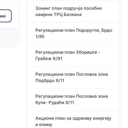
Зонинг план подручја посебне
намјене ТРЦ Балкана
зми
Регулациони план Подоругла, Брдо
1/85
Регулациони план Збориште -
Грабеж 6/91
Регулациони план Пословна зона
Подбрдо 9/11
Регулациони план Пословна зона
Кула- Рудићи 9/11
Акциони план за одрживу енергију
и климу