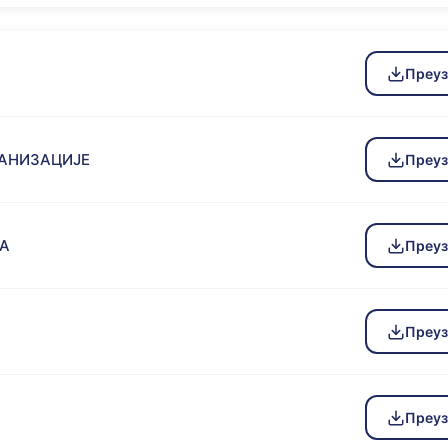
Преу
ГАНИЗАЦИЈЕ
Преу
РА
Преу
Преу
Преу