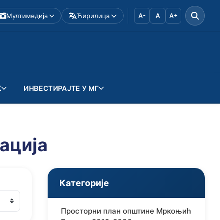
Мултимедија
Ћирилица
A-
A
A+
К
ИНВЕСТИРАЈТЕ У МГ
ација
Категорије
Просторни план општине Мркоњић