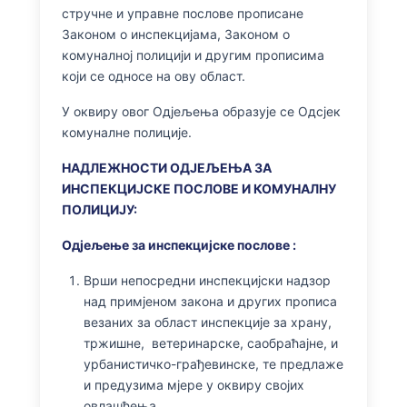
стручне и управне послове прописане
Законом о инспекцијама, Законом о
комуналној полицији и другим прописима
који се односе на ову област.
У оквиру овог Одјељења образује се Одсјек
комуналне полиције.
НАДЛЕЖНОСТИ ОДЈЕЉЕЊА
ЗА
ИНСПЕКЦИЈСКЕ ПОСЛОВЕ И КОМУНАЛНУ
ПОЛИЦИЈУ:
Одјељење за инспекцијске послове :
Врши непосредни инспекцијски над­зор
над примјеном закона и других прописа
ве­заних за област инспекције за храну,
тржишне, ветеринарске, саобраћајне, и
урбанистичко-грађевинске, те предлаже
и предузима мјере у оквиру својих
овлашћења,