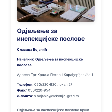
Одјељење за
инспекцијске послове
Славица Бојанић
Начелник Одјељењa за инспекцијске
послове
Адреса Трг Краља Петар I Карађорђевића 1
Т
елефон
: 050/220-920 локал 27
Факс
: 050/220-954
e-пошта
: s.bojanic@mrkonjic-grad.rs
Одјељење за инспекцијске послове врши