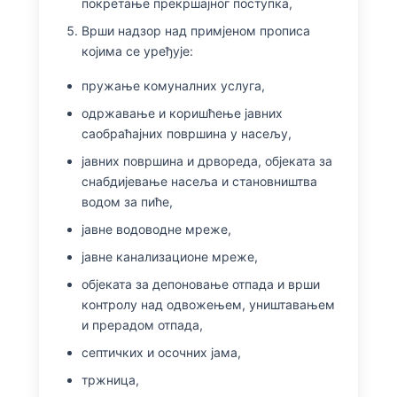
покретање прекршајног поступка,
Врши надзор над примјеном прописа
којима се уређује:
пружање комуналних услуга,
одржавање и коришћење јавних
саобраћајних површина у насељу,
јавних површина и дрвореда, објеката за
снабдијевање насеља и становништва
водом за пиће,
јавне водоводне мреже,
јавне канализационе мреже,
објеката за депоновање отпада и врши
контролу над одвожењем, уништавањем
и прерадом отпада,
септичких и осочних јама,
тржница,