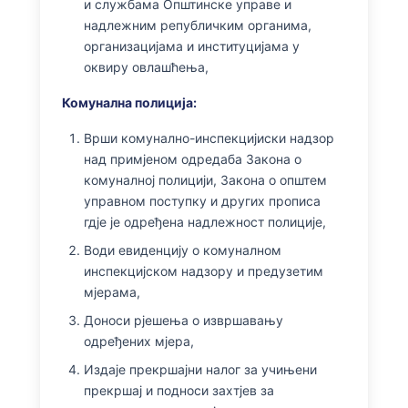
и службама Општинске управе и
надлежним републичким органима,
организацијама и институцијама у
оквиру овлашћења,
Комунална полиција:
Врши комунално-инспекцијиски надзор
над примјеном одредаба Закона о
комуналној полицији, Закона о општем
управном поступку и других прописа
гдје је одређена надлежност полиције,
Води евиденцију о комуналном
инспекцијском надзору и предузетим
мјерама,
Доноси рјешења о извршавању
одређених мјера,
Издаје прекршајни налог за учињени
прекршај и подноси захтјев за