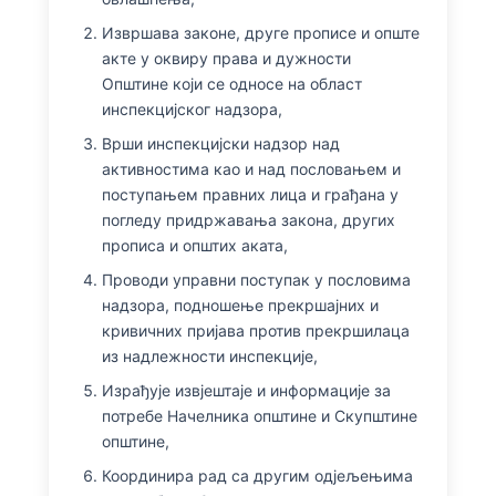
Извршава законе, друге прописе и опште
акте у оквиру права и дужности
Општине који се односе на област
инспекцијског надзора,
Врши инспекцијски надзор над
активностима као и над пословањем и
поступањем правних лица и грађана у
погледу придржавања закона, других
прописа и општих аката,
Проводи управни поступак у пословима
надзора, подношење прекршајних и
кривичних пријава против прекршилаца
из надлежности инспекције,
Израђује извјештаје и информације за
потребе Начелника општине и Скупштине
општине,
Координира рад са другим одјељењима