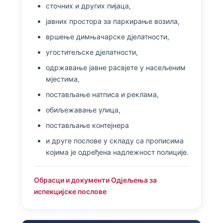
сточних и других пијаца,
јавних простора за паркирање возила,
вршење димњачарске дјелатности,
угоститељске дјелатности,
одржавање јавне расвјете у насељеним
мјестима,
постављање натписа и реклама,
обиљежавање улица,
постављање контејнера
и друге послове у складу са прописима
којима је одређена надлежност полиције.
Обрасци и документи Одјељења за
испекцијске послове