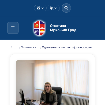
Општина
Мркоњић Град
/
...
/
Општинска управа
/
Одјељење за инспекцијске послове